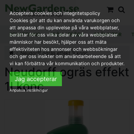
Acceptera cookies och integritetspolicy
Cookies gör att du kan använda varukorgen och
att anpassa din upplevelse på våra webbplatser,
BEVATTNING
FRÖN / FRÖER
GRÖNYTOR
berättar för oss vilka delar av våra webbplatser
människor har besökt, hjälper oss att mäta
effektiviteten hos annonser och webbsökningar
Neudorff ogräs effekt 1l konc.
och ger oss insikter om användarbeteende så att
vi kan förbättra vår kommunikation och produkter.
Neudorff ogräs effekt
Jag accepterar
1l konc.
Anpassa inställningar