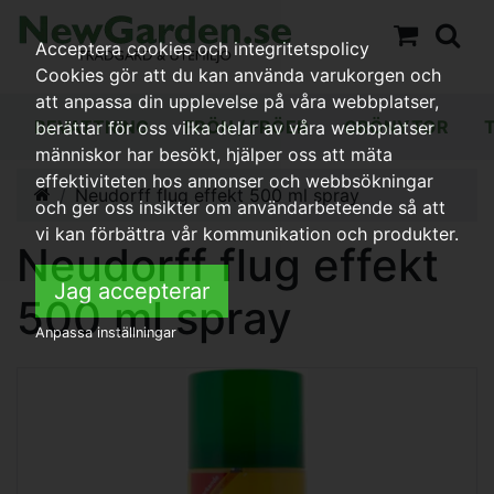
Acceptera cookies och integritetspolicy
Cookies gör att du kan använda varukorgen och
att anpassa din upplevelse på våra webbplatser,
BEVATTNING
FRÖN / FRÖER
GRÖNYTOR
berättar för oss vilka delar av våra webbplatser
människor har besökt, hjälper oss att mäta
effektiviteten hos annonser och webbsökningar
Neudorff flug effekt 500 ml spray
och ger oss insikter om användarbeteende så att
vi kan förbättra vår kommunikation och produkter.
Neudorff flug effekt
Jag accepterar
500 ml spray
Anpassa inställningar