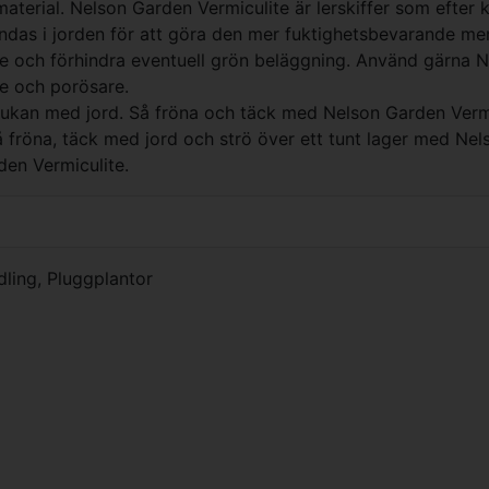
smaterial. Nelson Garden Vermiculite är lerskiffer som efter
andas i jorden för att göra den mer fuktighetsbevarande men
tre och förhindra eventuell grön beläggning. Använd gärna
re och porösare.
krukan med jord. Så fröna och täck med Nelson Garden Vermi
å fröna, täck med jord och strö över ett tunt lager med Nel
en Vermiculite.
dling
,
Pluggplantor