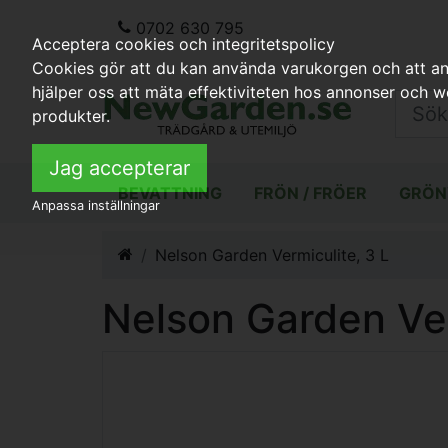
0702 630 795
Acceptera cookies och integritetspolicy
Cookies gör att du kan använda varukorgen och att anp
hjälper oss att mäta effektiviteten hos annonser och 
produkter.
Jag accepterar
BEVATTNING
FRÖN / FRÖER
GRÖN
Anpassa inställningar
Nelson Garden Vermiculite, 3 L
Nelson Garden Ver