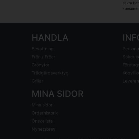
säkra beta
konsumen
HANDLA
IN
Bevattning
Personu
Frön / Fröer
Säker k
Grönytor
Företag
Trädgårdsverktyg
Köpvillk
Grillar
Leveran
MINA SIDOR
Mina sidor
Orderhistorik
Önskelista
Nyhetsbrev