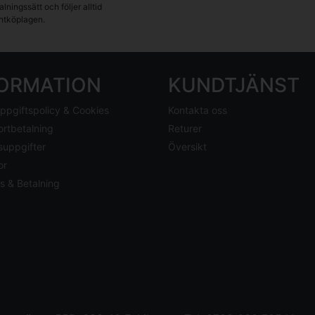
lningssätt och följer alltid
tköplagen.
FORMATION
KUNDTJÄNST
ppgiftspolicy & Cookies
Kontakta oss
ortbetalning
Returer
suppgifter
Översikt
or
s & Betalning