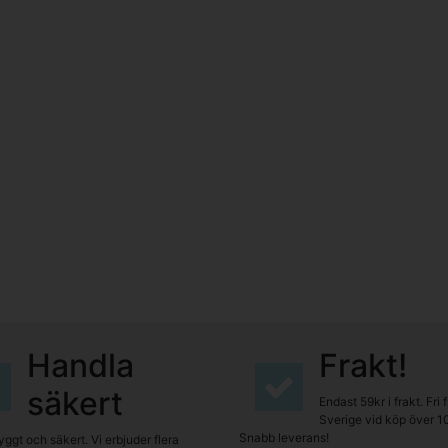
Handla
Frakt!
säkert
Endast 59kr i frakt. Fri 
Sverige vid köp över 1
Snabb leverans!
yggt och säkert. Vi erbjuder flera