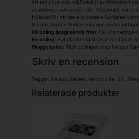
Ett naturligt och miljövänligt jordförbättring
absorberar och avger fukt. Materialet kan bl
frösådd för att bevara jordens fuktighet bät
Nelson Garden Perlite som gör jorden luftiga
Förodling ljusgroende frön:
Fyll planterings
Förodling:
Fyll planteringskrukan med jord. S
Pluggplantor:
Täck odlingen med Nelson Gard
Skriv en recension
Taggar:
Nelson Garden
,
Vermiculite
,
3 L
,
Föro
Relaterade produkter