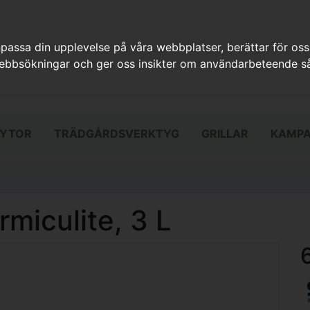
assa din upplevelse på våra webbplatser, berättar för oss
webbsökningar och ger oss insikter om användarbeteende så
YTOR
TRÄDGÅRDSVERKTYG
GRILLAR
KAMPA
miculite, 3 L