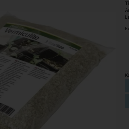
T
A
L
E
K