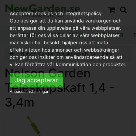
Acceptera cookies och integritetspolicy
Cookies gör att du kan använda varukorgen och
att anpassa din upplevelse på våra webbplatser,
BEVATTNING
FRÖN / FRÖER
GRÖNYTOR
berättar för oss vilka delar av våra webbplatser
människor har besökt, hjälper oss att mäta
effektiviteten hos annonser och webbsökningar
Nelson Garden Teleskopskaft 1,4 - 3,4m
och ger oss insikter om användarbeteende så att
vi kan förbättra vår kommunikation och produkter.
Nelson Garden
Jag accepterar
Teleskopskaft 1,4 -
Anpassa inställningar
3,4m