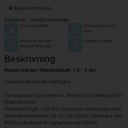
Säkra betalningar
Kategorier:
Trädgårdsredskap
Fri frakt över 999kr
Alltid öppet köp i 30
dagar
Alla kunder får 50kr i
Lagersaldo: I lager
rabatt på nästa köp!
Beskrivning
Nelson Garden Teleskopskaft 1,4 - 3,4m
Uppdaterad och lite kraftigare.
Teleskopskaft av aluminium. Används till takskrapa för
ökad räckvidd.
Produkten ingår i Tak GTi-konceptet tillsammans med
takrengöringsmedel Tak GTI (art 8515), takskrapa (art
8520) och skopa för hängränna (art 8524).