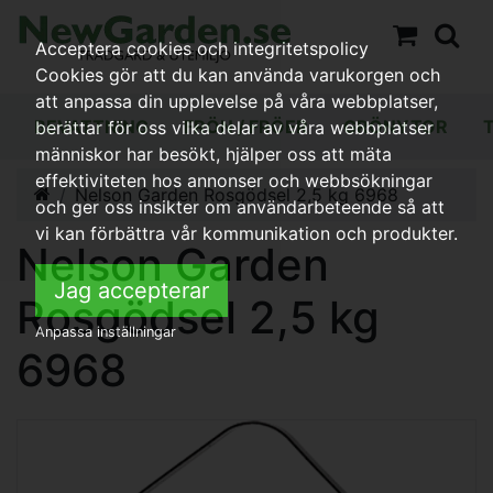
Acceptera cookies och integritetspolicy
Cookies gör att du kan använda varukorgen och
att anpassa din upplevelse på våra webbplatser,
BEVATTNING
FRÖN / FRÖER
GRÖNYTOR
berättar för oss vilka delar av våra webbplatser
människor har besökt, hjälper oss att mäta
effektiviteten hos annonser och webbsökningar
Nelson Garden Rosgödsel 2,5 kg 6968
och ger oss insikter om användarbeteende så att
vi kan förbättra vår kommunikation och produkter.
Nelson Garden
Jag accepterar
Rosgödsel 2,5 kg
Anpassa inställningar
6968