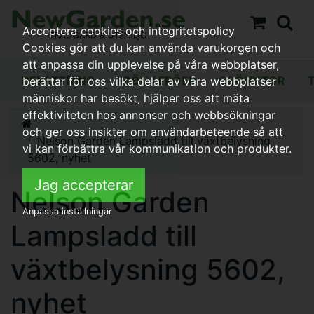
Acceptera cookies och integritetspolicy
Cookies gör att du kan använda varukorgen och
att anpassa din upplevelse på våra webbplatser,
BEVATTNING
FRÖN / FRÖER
GRÖNYTOR
berättar för oss vilka delar av våra webbplatser
människor har besökt, hjälper oss att mäta
effektiviteten hos annonser och webbsökningar
och ger oss insikter om användarbeteende så att
Nelson Garden Lampsladd till växtbelysning
vi kan förbättra vår kommunikation och produkter.
5602, nyhet
Jag accepterar
Nelson Garden
Anpassa inställningar
Lampsladd till
växtbelysning 5602,
nyhet