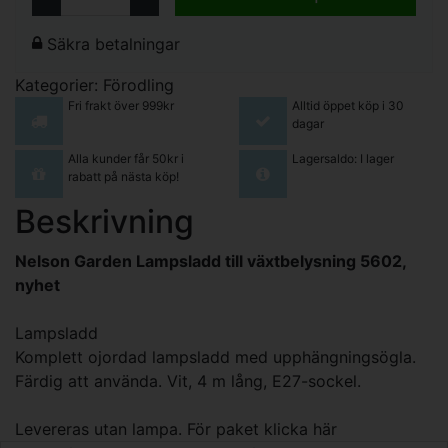
Säkra betalningar
Kategorier:
Förodling
Fri frakt över 999kr
Alltid öppet köp i 30
dagar
Alla kunder får 50kr i
Lagersaldo: I lager
rabatt på nästa köp!
Beskrivning
Nelson Garden Lampsladd till växtbelysning 5602,
nyhet
Lampsladd
Komplett ojordad lampsladd med upphängningsögla.
Färdig att använda. Vit, 4 m lång, E27-sockel.
Levereras utan lampa. För paket klicka här