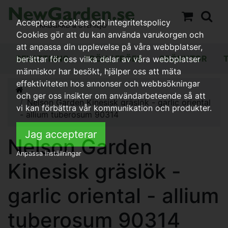
Acceptera cookies och integritetspolicy
Cookies gör att du kan använda varukorgen och
att anpassa din upplevelse på våra webbplatser,
BEVATTNING
FRÖN / FRÖER
GRÖNYTOR
berättar för oss vilka delar av våra webbplatser
människor har besökt, hjälper oss att mäta
effektiviteten hos annonser och webbsökningar
och ger oss insikter om användarbeteende så att
Nelson Garden Kinesisk gräslök - garlic oriental
vi kan förbättra vår kommunikation och produkter.
- allium tuberosum 90314
Jag accepterar
Nelson Garden
Anpassa inställningar
Kinesisk gräslök -
garlic oriental - allium
tuberosum 90314