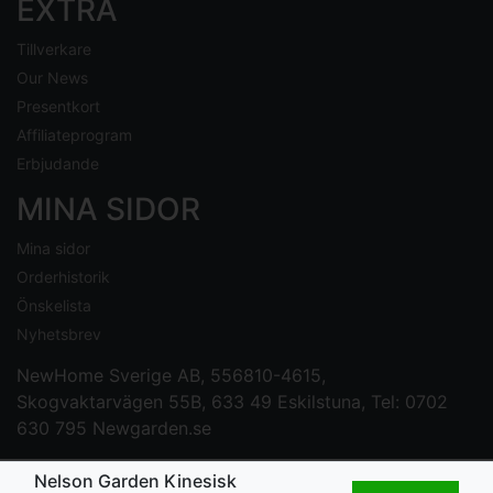
EXTRA
Tillverkare
Our News
Presentkort
Affiliateprogram
Erbjudande
MINA SIDOR
Mina sidor
Orderhistorik
Önskelista
Nyhetsbrev
NewHome Sverige AB
, 556810-4615,
Skogvaktarvägen 55B, 633 49 Eskilstuna, Tel: 0702
630 795
Newgarden.se
Nelson Garden Kinesisk