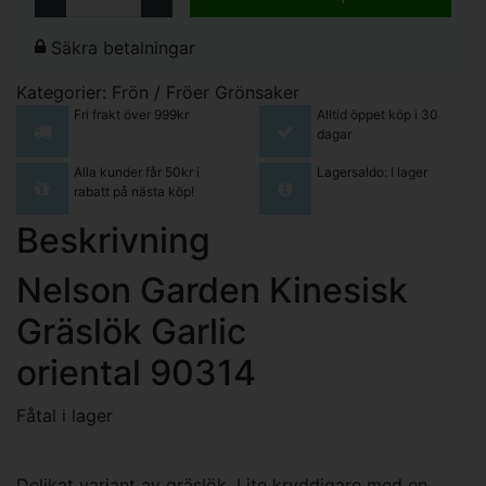
Säkra betalningar
Kategorier:
Frön / Fröer
Grönsaker
Fri frakt över 999kr
Alltid öppet köp i 30
dagar
Alla kunder får 50kr i
Lagersaldo: I lager
rabatt på nästa köp!
Beskrivning
Nelson Garden Kinesisk
Gräslök Garlic
oriental 90314
Fåtal i lager
Delikat variant av gräslök. Lite kryddigare med en