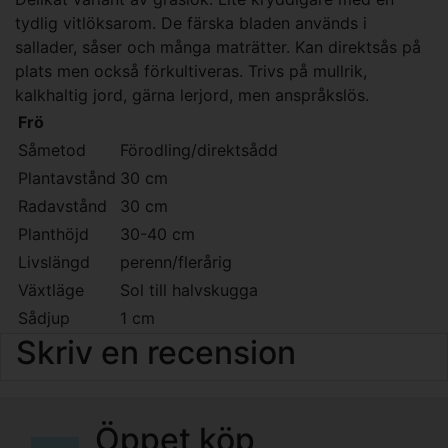
tydlig vitlöksarom. De färska bladen används i
sallader, såser och många maträtter. Kan direktsås på
plats men också förkultiveras. Trivs på mullrik,
kalkhaltig jord, gärna lerjord, men anspråkslös.
Frö
Såmetod
Förodling/direktsådd
Plantavstånd
30 cm
Radavstånd
30 cm
Planthöjd
30-40 cm
Livslängd
perenn/flerårig
Växtläge
Sol till halvskugga
Sådjup
1 cm
Skriv en recension
Öppet köp