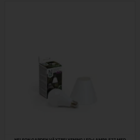
NELSON GARDEN VÄXTBELYSNING LED-LAMPA E27 MED