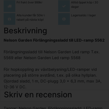
Fri frakt över 999kr
Alltid öppet köp i 30
dagar
Alla kunder får 50kr i
Lagersaldo: I lager
rabatt på nästa köp!
Beskrivning
Nelson Garden Förlängningssladd till LED-ramp 5562
Förlängningssladd till Nelson Garden Led ramp T.ex.
5569
eller Nelson Garden Led ramp
5568
För hopkoppling av växtbelysning/LED-ramper vid
placering på större avstånd, t.ex. på olika hyllplan.
Ojordad sladd, 1 m, DC-plugg 3,0 x 6,3 mm, max 3A,
12-36 V DC.
Skriv en recension
Taggar:
Nelson Garden
,
Förlängningssladd
,
LED-ramp
,