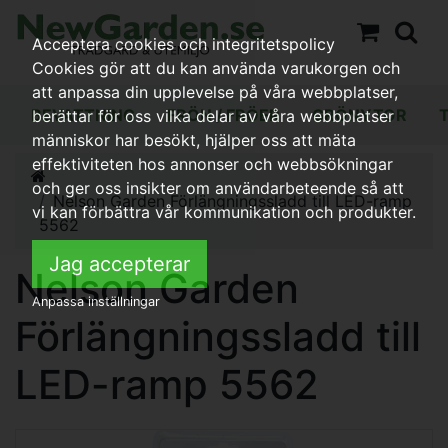
Acceptera cookies och integritetspolicy
Cookies gör att du kan använda varukorgen och
att anpassa din upplevelse på våra webbplatser,
BEVATTNING
FRÖN / FRÖER
GRÖNYTOR
berättar för oss vilka delar av våra webbplatser
människor har besökt, hjälper oss att mäta
effektiviteten hos annonser och webbsökningar
och ger oss insikter om användarbeteende så att
Nelson Garden Förlängningssladd till LED-ramp
vi kan förbättra vår kommunikation och produkter.
5562
Jag accepterar
Nelson Garden
Anpassa inställningar
Förlängningssladd till
LED-ramp 5562