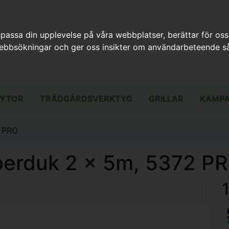
assa din upplevelse på våra webbplatser, berättar för oss
webbsökningar och ger oss insikter om användarbeteende så
YTOR
TRÄDGÅRDSVERKTYG
GRILLAR
KAMPA
2 PRO
berduk 2 x 5m, 5372 P