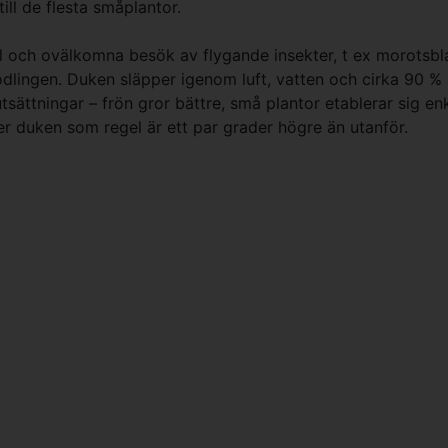
ll de flesta småplantor.
l och ovälkomna besök av flygande insekter, t ex morotsbla
odlingen. Duken släpper igenom luft, vatten och cirka 90 % 
sättningar – frön gror bättre, små plantor etablerar sig enk
 duken som regel är ett par grader högre än utanför.