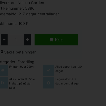
illverkare:
Nelson Garden
rtikelnummer: 5390
agersaldo: 2-7 dagar centrallager
xkl moms: 100 Kr
Köp
Säkra betalningar
ategorier:
Förodling
Fri frakt över 999kr
Alltid öppet köp i 30
dagar
Alla kunder får 50kr
Lagersaldo: 2-7
i rabatt på nästa
dagar centrallager
köp!