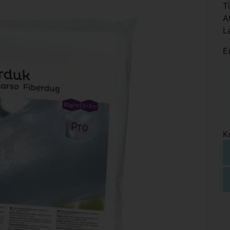
T
A
L
E
K