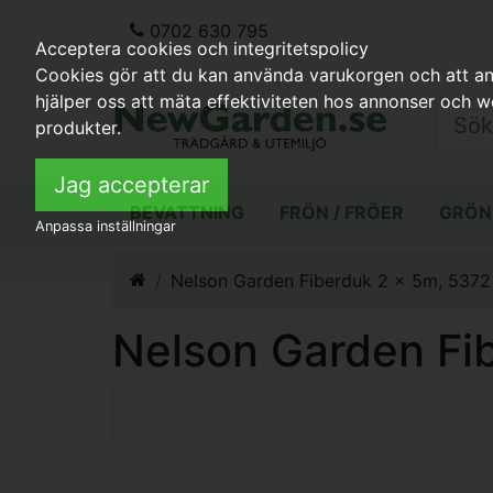
0702 630 795
Acceptera cookies och integritetspolicy
Cookies gör att du kan använda varukorgen och att anp
hjälper oss att mäta effektiviteten hos annonser och 
produkter.
Jag accepterar
BEVATTNING
FRÖN / FRÖER
GRÖN
Anpassa inställningar
Nelson Garden Fiberduk 2 x 5m, 537
Nelson Garden Fi