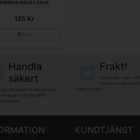
FIBERDUK RULLE 2 X10 M
125 Kr
Köp
Handla
Frakt!
säkert
Endast 59kr i frakt. Fri 
Sverige vid köp över 1
Snabb leverans!
yggt och säkert. Vi erbjuder flera
lningssätt och följer alltid
tköplagen.
FORMATION
KUNDTJÄNST