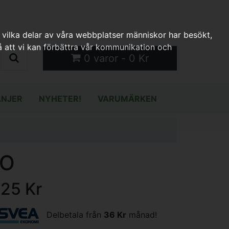
 vilka delar av våra webbplatser människor har besökt,
 att vi kan förbättra vår kommunikation och
0 varor - 0 Kr
NJER
NYHETER!
VARUMÄRKEN
RO
125 Kr
Delbetala från
36 Kr
månad!