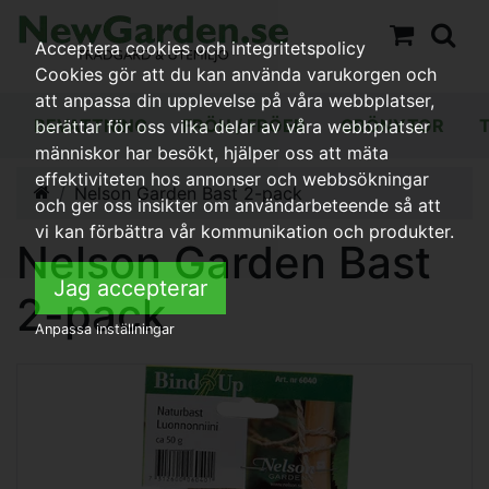
Acceptera cookies och integritetspolicy
Cookies gör att du kan använda varukorgen och
att anpassa din upplevelse på våra webbplatser,
BEVATTNING
FRÖN / FRÖER
GRÖNYTOR
berättar för oss vilka delar av våra webbplatser
människor har besökt, hjälper oss att mäta
effektiviteten hos annonser och webbsökningar
Nelson Garden Bast 2-pack
och ger oss insikter om användarbeteende så att
vi kan förbättra vår kommunikation och produkter.
Nelson Garden Bast
Jag accepterar
2-pack
Anpassa inställningar