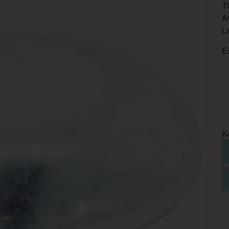
T
A
L
E
K