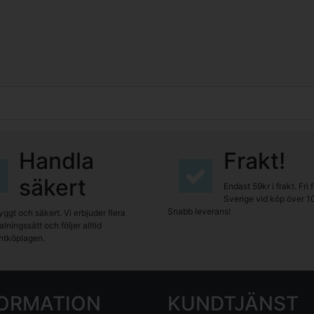
Handla
Frakt!
säkert
Endast 59kr i frakt. Fri 
Sverige vid köp över 1
Snabb leverans!
yggt och säkert. Vi erbjuder flera
lningssätt och följer alltid
tköplagen.
FORMATION
KUNDTJÄNST