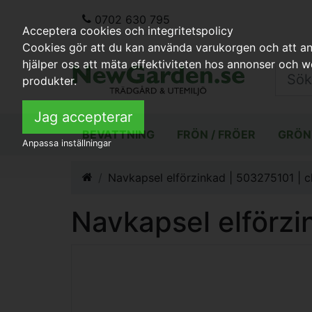
0702 630 795
Acceptera cookies och integritetspolicy
Cookies gör att du kan använda varukorgen och att anp
hjälper oss att mäta effektiviteten hos annonser och 
produkter.
Jag accepterar
BEVATTNING
FRÖN / FRÖER
GRÖN
Anpassa inställningar
Navkapsel elförzinkad | 503275101 | c
Navkapsel elförzi