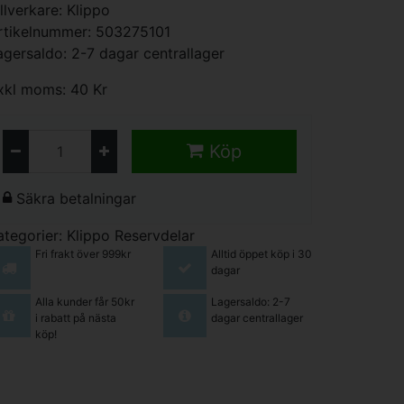
illverkare:
Klippo
rtikelnummer: 503275101
agersaldo: 2-7 dagar centrallager
xkl moms: 40 Kr
Köp
Säkra betalningar
ategorier:
Klippo Reservdelar
Fri frakt över 999kr
Alltid öppet köp i 30
dagar
Alla kunder får 50kr
Lagersaldo: 2-7
i rabatt på nästa
dagar centrallager
köp!