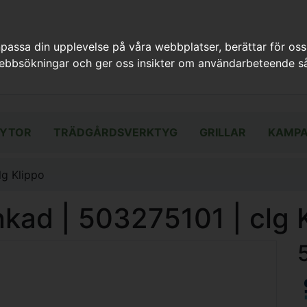
assa din upplevelse på våra webbplatser, berättar för oss
webbsökningar och ger oss insikter om användarbeteende så
YTOR
TRÄDGÅRDSVERKTYG
GRILLAR
KAMPA
lg Klippo
nkad | 503275101 | clg 