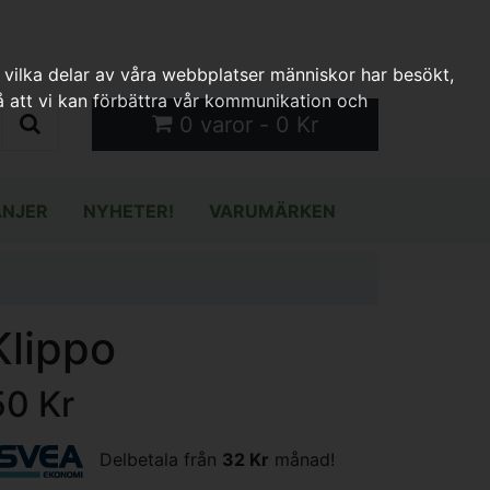
 vilka delar av våra webbplatser människor har besökt,
 att vi kan förbättra vår kommunikation och
0 varor - 0 Kr
NJER
NYHETER!
VARUMÄRKEN
Klippo
50 Kr
Delbetala från
32 Kr
månad!