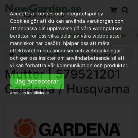
Acceptera cookies och integritetspolicy
Cookies gör att du kan använda varukorgen och
att anpassa din upplevelse på våra webbplatser,
BEVATTNING
FRÖN / FRÖER
GRÖNYTOR
berättar för oss vilka delar av våra webbplatser
människor har besökt, hjälper oss att mäta
effektiviteten hos annonser och webbsökningar
Mutter | 579521201 Gardena / Husqvarna
och ger oss insikter om användarbeteende så att
vi kan förbättra vår kommunikation och produkter.
Mutter | 579521201
Jag accepterar
Gardena / Husqvarna
Anpassa inställningar