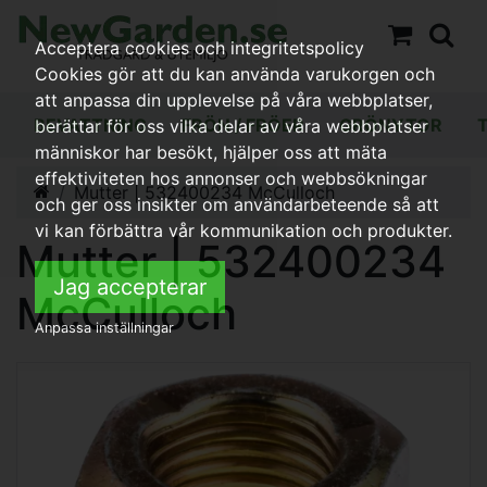
Acceptera cookies och integritetspolicy
Cookies gör att du kan använda varukorgen och
att anpassa din upplevelse på våra webbplatser,
BEVATTNING
FRÖN / FRÖER
GRÖNYTOR
berättar för oss vilka delar av våra webbplatser
människor har besökt, hjälper oss att mäta
effektiviteten hos annonser och webbsökningar
Mutter | 532400234 McCulloch
och ger oss insikter om användarbeteende så att
vi kan förbättra vår kommunikation och produkter.
Mutter | 532400234
Jag accepterar
McCulloch
Anpassa inställningar