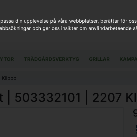
assa din upplevelse på våra webbplatser, berättar för oss
webbsökningar och ger oss insikter om användarbeteende så
YTOR
TRÄDGÅRDSVERKTYG
GRILLAR
KAMPA
7 Klippo
nt | 503332101 | 2207 K