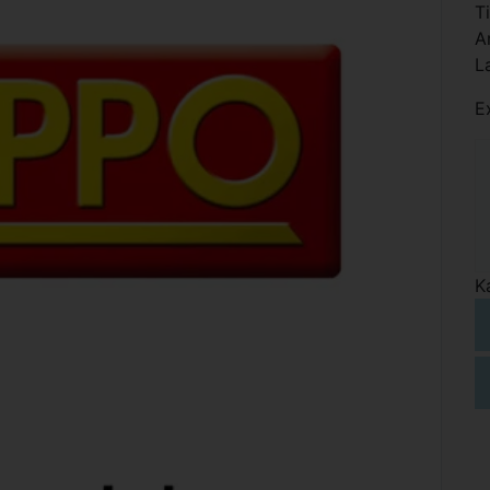
T
A
L
E
K