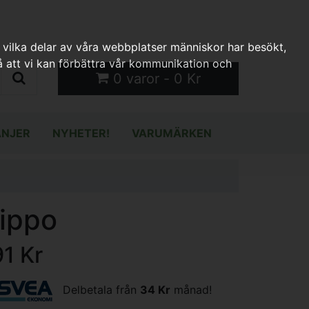
 vilka delar av våra webbplatser människor har besökt,
 att vi kan förbättra vår kommunikation och
0 varor - 0 Kr
NJER
NYHETER!
VARUMÄRKEN
lippo
91 Kr
Delbetala från
34 Kr
månad!