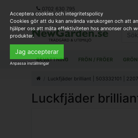
0702 630 795
Acceptera cookies och integritetspolicy
Cookies gör att du kan använda varukorgen och att anp
hjälper oss att mäta effektiviteten hos annonser och 
produkter.
Jag accepterar
BEVATTNING
FRÖN / FRÖER
GRÖN
Anpassa inställningar
Luckfjäder brilliant | 503332101 | 220
Luckfjäder brillia