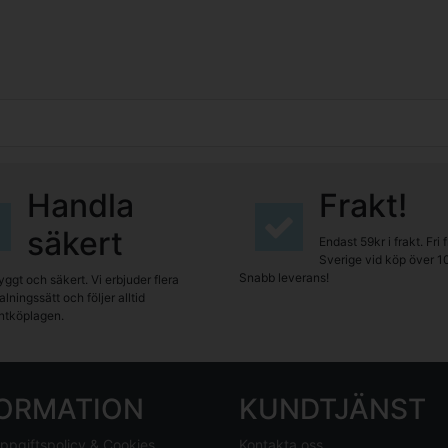
Handla
Frakt!
säkert
Endast 59kr i frakt. Fri 
Sverige vid köp över 1
Snabb leverans!
yggt och säkert. Vi erbjuder flera
lningssätt och följer alltid
tköplagen.
FORMATION
KUNDTJÄNST
ppgiftspolicy & Cookies
Kontakta oss