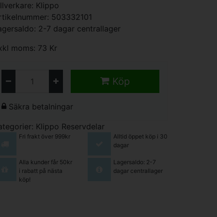
illverkare:
Klippo
rtikelnummer: 503332101
agersaldo: 2-7 dagar centrallager
xkl moms: 73 Kr
Köp
Säkra betalningar
ategorier:
Klippo Reservdelar
Fri frakt över 999kr
Alltid öppet köp i 30
dagar
Alla kunder får 50kr
Lagersaldo: 2-7
i rabatt på nästa
dagar centrallager
köp!