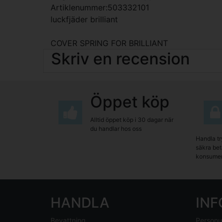
Artiklenummer:503332101
luckfjäder brilliant
COVER SPRING FOR BRILLIANT
Skriv en recension
Öppet köp
Alltid öppet köp i 30 dagar när
du handlar hos oss
Handla tr
säkra beta
konsumen
HANDLA
IN
Bevattning
Personu