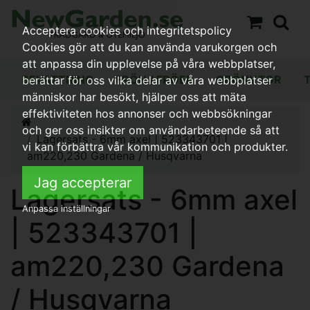
Acceptera cookies och integritetspolicy
Cookies gör att du kan använda varukorgen och
att anpassa din upplevelse på våra webbplatser,
BEVATTNING
FRÖN / FRÖER
GRÖNYTOR
berättar för oss vilka delar av våra webbplatser
människor har besökt, hjälper oss att mäta
effektiviteten hos annonser och webbsökningar
och ger oss insikter om användarbeteende så att
Lagersats - 6mm axel | 523343701 |
vi kan förbättra vår kommunikation och produkter.
am220,230 Gardena / Husqvarna
Jag accepterar
Lagersats - 6mm axel
Anpassa inställningar
| 523343701 |
am220,230 Gardena
/ Husqvarna