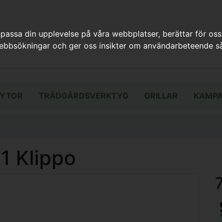
assa din upplevelse på våra webbplatser, berättar för oss
webbsökningar och ger oss insikter om användarbeteende så
YTOR
TRÄDGÅRDSVERKTYG
GRILLAR
KAMPA
1 Klippo