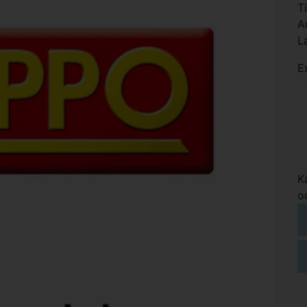
T
A
L
E
K
o