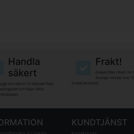
Handla
Frakt!
säkert
Endast 59kr i frakt. Fri 
Sverige vid köp över 1
Snabb leverans!
yggt och säkert. Vi erbjuder flera
lningssätt och följer alltid
tköplagen.
FORMATION
KUNDTJÄNST
ppgiftspolicy & Cookies
Kontakta oss