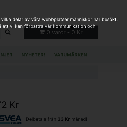
 vilka delar av våra webbplatser människor har besökt,
 att vi kan förbättra vår kommunikation och
0 varor - 0 Kr
NJER
NYHETER!
VARUMÄRKEN
72 Kr
Delbetala från
33 Kr
månad!