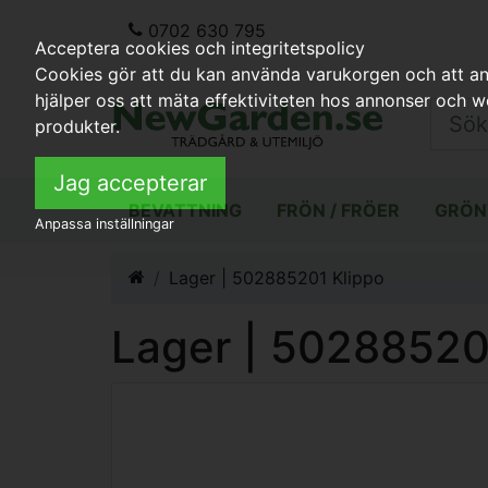
0702 630 795
Acceptera cookies och integritetspolicy
Cookies gör att du kan använda varukorgen och att anp
hjälper oss att mäta effektiviteten hos annonser och 
produkter.
Jag accepterar
BEVATTNING
FRÖN / FRÖER
GRÖN
Anpassa inställningar
Lager | 502885201 Klippo
Lager | 50288520