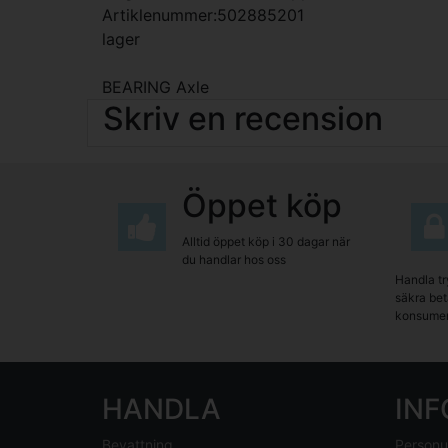
Artiklenummer:502885201
lager
BEARING Axle
Skriv en recension
Öppet köp
Alltid öppet köp i 30 dagar när
du handlar hos oss
Handla tr
säkra beta
konsumen
HANDLA
IN
Bevattning
Personu