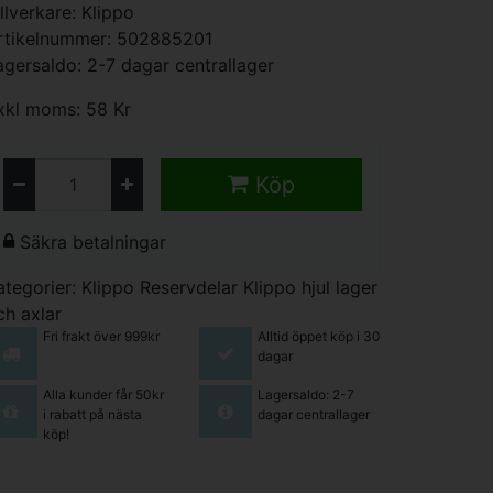
illverkare:
Klippo
rtikelnummer: 502885201
agersaldo: 2-7 dagar centrallager
xkl moms: 58 Kr
Köp
Säkra betalningar
ategorier:
Klippo Reservdelar
Klippo hjul lager
ch axlar
Fri frakt över 999kr
Alltid öppet köp i 30
dagar
Alla kunder får 50kr
Lagersaldo: 2-7
i rabatt på nästa
dagar centrallager
köp!