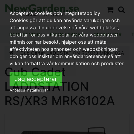
Acceptera cookies och integritetspolicy
Cookies gör att du kan använda varukorgen och
att anpassa din upplevelse på våra webbplatser,
BEVATTNING
FRÖN / FRÖER
GRÖNYTOR
berättar för oss vilka delar av våra webbplatser
människor har besökt, hjälper oss att mäta
effektiviteten hos annonser och webbsökningar
Cub Cadet LADDSTATION RS/XR3 MRK6102A
och ger oss insikter om användarbeteende så att
vi kan förbättra vår kommunikation och produkter.
Cub Cadet
Jag accepterar
LADDSTATION
Anpassa inställningar
RS/XR3 MRK6102A