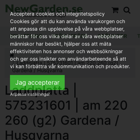
Acceptera cookies och integritetspolicy
Cookies gör att du kan använda varukorgen och
att anpassa din upplevelse på våra webbplatser,
BEVATTNING
FRÖN / FRÖER
GRÖNYTOR
berättar för oss vilka delar av våra webbplatser
människor har besökt, hjälper oss att mäta
effektiviteten hos annonser och webbsökningar
och ger oss insikter om användarbeteende så att
Laddplatta | 575231601 | am 220 260 (g2)
vi kan förbättra vår kommunikation och produkter.
Gardena / Husqvarna
Jag accepterar
Laddplatta |
Anpassa inställningar
575231601 | am 220
260 (g2) Gardena /
Husqvarna