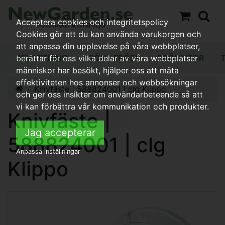
Acceptera cookies och integritetspolicy
Cookies gör att du kan använda varukorgen och
att anpassa din upplevelse på våra webbplatser,
BEVATTNING
FRÖN / FRÖER
GRÖNYTOR
berättar för oss vilka delar av våra webbplatser
människor har besökt, hjälper oss att mäta
effektiviteten hos annonser och webbsökningar
Knivfäste | 588824001 | clg Klippo
och ger oss insikter om användarbeteende så att
vi kan förbättra vår kommunikation och produkter.
Knivfäste |
Jag accepterar
588824001 | clg
Anpassa inställningar
Klippo