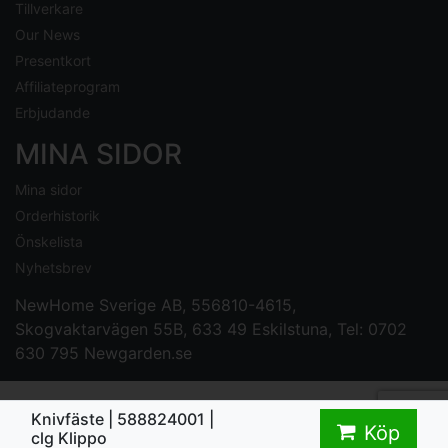
Tillverkare
Our News
Presentkort
Affiliateprogram
Erbjudande
MINA SIDOR
Mina sidor
Orderhistorik
Önskelista
Nyhetsbrev
NewHome Sverige AB
, 556810-4615,
Skogvaktarvägen 55B, 633 49 Eskilstuna, Tel: 0702
630 795
Newgarden.se
Knivfäste | 588824001 |
Köp
clg Klippo