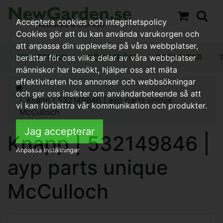
Acceptera cookies och integritetspolicy
Cookies gör att du kan använda varukorgen och
att anpassa din upplevelse på våra webbplatser,
BEVATTNING
FRÖN / FRÖER
GRÖNYTOR
berättar för oss vilka delar av våra webbplatser
människor har besökt, hjälper oss att mäta
effektiviteten hos annonser och webbsökningar
och ger oss insikter om användarbeteende så att
Knapp | 532149846 | ayp parts unique
vi kan förbättra vår kommunikation och produkter.
McCulloch
Jag accepterar
Knapp | 532149846 |
Anpassa inställningar
ayp parts unique
McCulloch