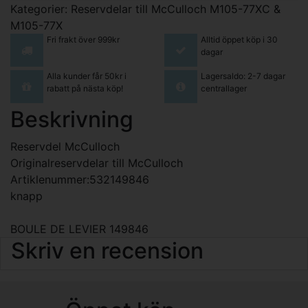
Kategorier:
Reservdelar till McCulloch M105-77XC &
M105-77X
Fri frakt över 999kr
Alltid öppet köp i 30
dagar
Alla kunder får 50kr i
Lagersaldo: 2-7 dagar
rabatt på nästa köp!
centrallager
Beskrivning
Reservdel McCulloch
Originalreservdelar till McCulloch
Artiklenummer:532149846
knapp
BOULE DE LEVIER 149846
Skriv en recension