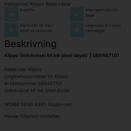
Kategorier:
Klippo Reservdelar
Fraktfritt
Alltid öppet köp i 30
dagar
Alla kunder får 50kr i
Lagersaldo: 2-7 dagar
rabatt på nästa köp!
centrallager
Beskrivning
Klippo Snäckväxel kit ink plast skydd | 586467101
Reservdel Klippo
Originalreservdelar till Klippo
Artiklenummer:586467101
snäckväxel kit ink plastskydd
WORM GEAR ASSY Klippo-red
Passar följande modeller: