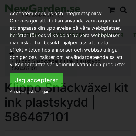
Acceptera cookies och integritetspolicy
Cookies gör att du kan använda varukorgen och
att anpassa din upplevelse på våra webbplatser,
BEVATTNING
FRÖN / FRÖER
GRÖNYTOR
berättar för oss vilka delar av våra webbplatser
människor har besökt, hjälper oss att mäta
effektiviteten hos annonser och webbsökningar
och ger oss insikter om användarbeteende så att
Klippo Snäckväxel kit ink plastskydd |
vi kan förbättra vår kommunikation och produkter.
586467101
Jag accepterar
Klippo Snäckväxel kit
Anpassa inställningar
ink plastskydd |
586467101