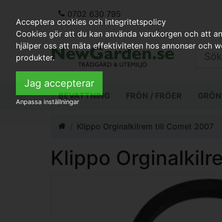
0702 630 795
Acceptera cookies och integritetspolicy
Cookies gör att du kan använda varukorgen och att anp
hjälper oss att mäta effektiviteten hos annonser och 
produkter.
Jag accepterar
BEVATTNING
FRÖN / FRÖER
GRÖN
Anpassa inställningar
Klippo Orginalkilrem till Comet 2007
Klippo Orginalkilr