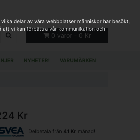
 vilka delar av våra webbplatser människor har besökt,
 att vi kan förbättra vår kommunikation och
0 varor - 0 Kr
NJER
NYHETER!
VARUMÄRKEN
224 Kr
Delbetala från
41 Kr
månad!