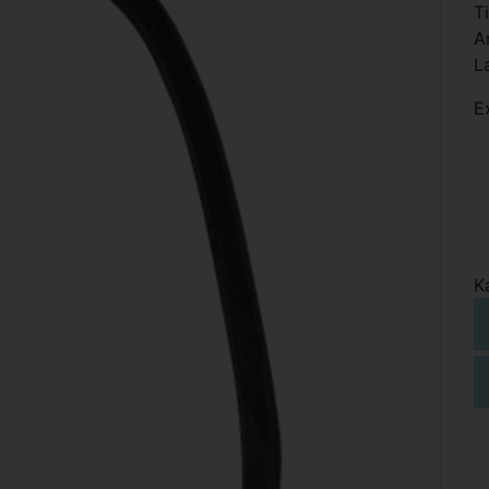
T
A
L
E
K