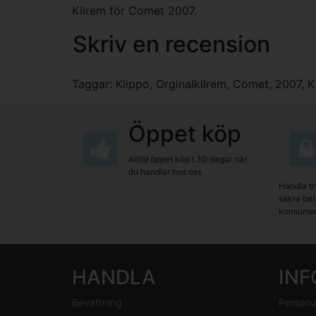
Kilrem för Comet 2007.
Skriv en recension
Taggar:
Klippo
,
Orginalkilrem
,
Comet
,
2007
,
K
Öppet köp
Alltid öppet köp i 30 dagar när
du handlar hos oss
Handla tr
säkra beta
konsumen
HANDLA
IN
Bevattning
Personu