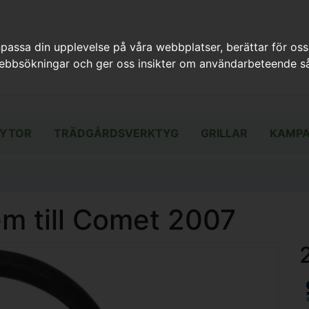
assa din upplevelse på våra webbplatser, berättar för oss
webbsökningar och ger oss insikter om användarbeteende så
YTOR
TRÄDGÅRDSVERKTYG
GRILLAR
KAMPA
em till Comet 2007