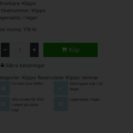
illverkare:
Klippo
rtikelnummer: Klippo
agersaldo: I lager
xkl moms: 179 Kr
Köp
Säkra betalningar
ategorier:
Klippo Reservdelar
Klippo remmar
Fri frakt över 999kr
Alltid öppet köp i 30
dagar
Alla kunder får 50kr
Lagersaldo: I lager
i rabatt på nästa
köp!