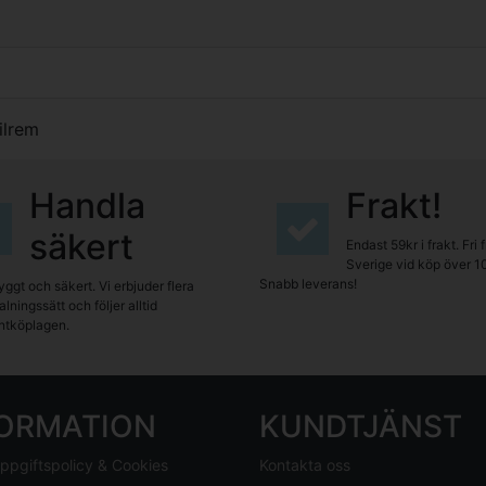
ilrem
Handla
Frakt!
säkert
Endast 59kr i frakt. Fri 
Sverige vid köp över 1
Snabb leverans!
yggt och säkert. Vi erbjuder flera
lningssätt och följer alltid
tköplagen.
FORMATION
KUNDTJÄNST
ppgiftspolicy & Cookies
Kontakta oss