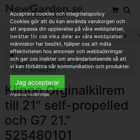
Acceptera cookies och integritetspolicy
Cookies gör att du kan använda varukorgen och
att anpassa din upplevelse på våra webbplatser,
BEVATTNING
FRÖN / FRÖER
GRÖNYTOR
berättar för oss vilka delar av våra webbplatser
människor har besökt, hjälper oss att mäta
effektiviteten hos annonser och webbsökningar
och ger oss insikter om användarbeteende så att
Klippo Orginalkilrem till 21” self-propelled och
vi kan förbättra vår kommunikation och produkter.
G7 21." 525480101
Jag accepterar
Klippo Orginalkilrem
Anpassa inställningar
till 21” self-propelled
och G7 21."
525480101