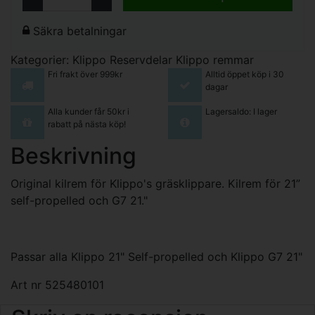
Säkra betalningar
Kategorier:
Klippo Reservdelar
Klippo remmar
Fri frakt över 999kr
Alltid öppet köp i 30
dagar
Alla kunder får 50kr i
Lagersaldo: I lager
rabatt på nästa köp!
Beskrivning
Original kilrem för Klippo's gräsklippare. Kilrem för 21”
self-propelled och G7 21."
Passar alla Klippo 21" Self-propelled och Klippo G7 21"
Art nr 525480101