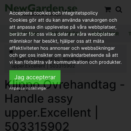
Acceptera cookies och integritetspolicy
Cookies gör att du kan använda varukorgen och
att anpassa din upplevelse på våra webbplatser,
BEVATTNING
FRÖN / FRÖER
GRÖNYTOR
berättar för oss vilka delar av våra webbplatser
människor har besökt, hjälper oss att mäta
effektiviteten hos annonser och webbsökningar
och ger oss insikter om användarbeteende så att
Klippo Övrehandtag -Handle assy
vi kan förbättra vår kommunikation och produkter.
upper.Excellent | 503315902
Jag accepterar
Klippo Övrehandtag -
Anpassa inställningar
Handle assy
upper.Excellent |
503315902