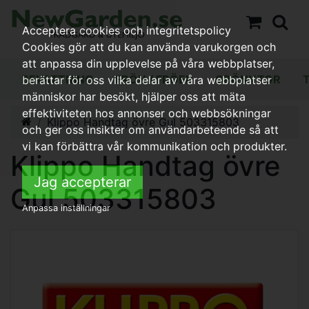
Acceptera cookies och integritetspolicy
Cookies gör att du kan använda varukorgen och
att anpassa din upplevelse på våra webbplatser,
BEVATTNING
FRÖN / FRÖER
GRÖNYTOR
berättar för oss vilka delar av våra webbplatser
människor har besökt, hjälper oss att mäta
effektiviteten hos annonser och webbsökningar
Klippo Handtag övre Gul 503315803
och ger oss insikter om användarbeteende så att
vi kan förbättra vår kommunikation och produkter.
Klippo Handtag övre
Jag accepterar
Gul 503315803
Anpassa inställningar