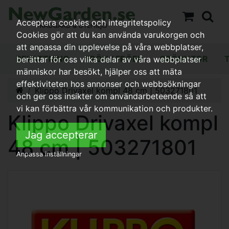
Acceptera cookies och integritetspolicy
Cookies gör att du kan använda varukorgen och
att anpassa din upplevelse på våra webbplatser,
BEVATTNING
FRÖN / FRÖER
GRÖNYTOR
berättar för oss vilka delar av våra webbplatser
människor har besökt, hjälper oss att mäta
effektiviteten hos annonser och webbsökningar
Klippo Drivaxel kompl 48 cm | 503271801
och ger oss insikter om användarbeteende så att
vi kan förbättra vår kommunikation och produkter.
Klippo Drivaxel kompl
Jag accepterar
48 cm | 503271801
Anpassa inställningar