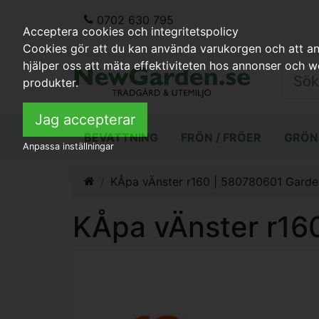
0702 630 795
Acceptera cookies och integritetspolicy
Cookies gör att du kan använda varukorgen och att anp
hjälper oss att mäta effektiviteten hos annonser och 
produkter.
Jag accepterar
BEVATTNING
FRÖN / FRÖER
GRÖN
Anpassa inställningar
KÅpa vÄnster r160 | 580780601 Garde
KÅpa vÄnster r16