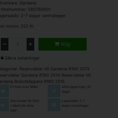
illverkare:
Gardena
rtikelnummer: 580780601
agersaldo: 2-7 dagar centrallager
xkl moms: 252 Kr
Köp
Säkra betalningar
ategorier:
Reservdelar till Gardena R160 2013
eservdelar Gardena R160 2014
Reservdelar till
ardena Robotklippare R160 2015
Fri frakt över 999kr
Alltid öppet köp i 30
dagar
Alla kunder får 50kr
Lagersaldo: 2-7
i rabatt på nästa
dagar centrallager
köp!