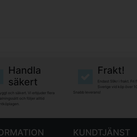
Handla
Frakt!
säkert
Endast 59kr i frakt. Fri 
Sverige vid köp över 1
Snabb leverans!
yggt och säkert. Vi erbjuder flera
lningssätt och följer alltid
tköplagen.
FORMATION
KUNDTJÄNST