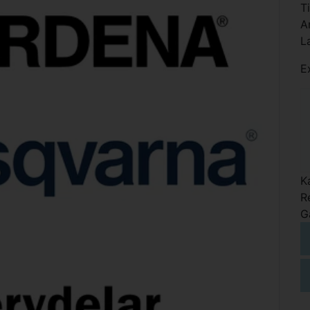
T
A
L
E
K
R
G