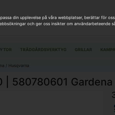
assa din upplevelse på våra webbplatser, berättar för oss
webbsökningar och ger oss insikter om användarbeteende så
YTOR
TRÄDGÅRDSVERKTYG
GRILLAR
KAMPA
na / Husqvarna
0 | 580780601 Gardena