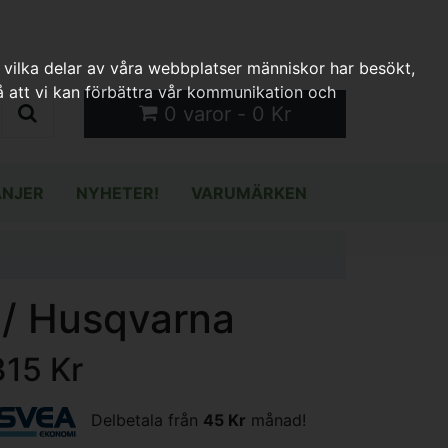
 vilka delar av våra webbplatser människor har besökt,
 att vi kan förbättra vår kommunikation och
0 varor - 0 Kr
NJER
NYHETER!
VARUMÄRKEN
 / Husqvarna
315 Kr
Delbetala från
45 Kr
månad!