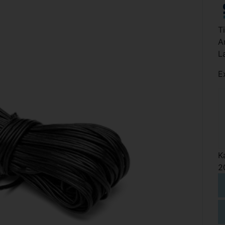
T
A
L
E
K
2