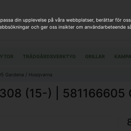
assa din upplevelse på våra webbplatser, berättar för oss
webbsökningar och ger oss insikter om användarbeteende så
YTOR
TRÄDGÅRDSVERKTYG
GRILLAR
KAMPA
05 Gardena / Husqvarna
308 (15-) | 581166605 