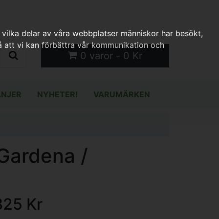
 vilka delar av våra webbplatser människor har besökt,
 att vi kan förbättra vår kommunikation och
0 varor - 0 Kr
NJER
NYHETER!
VARUMÄRKEN
Gardena /
825 Kr