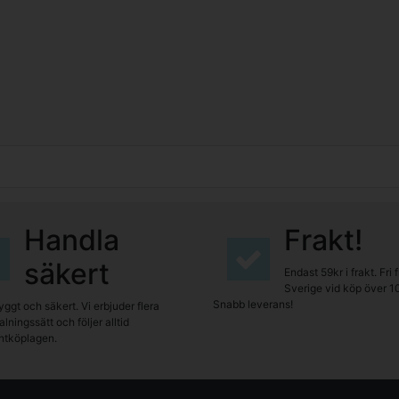
Handla
Frakt!
säkert
Endast 59kr i frakt. Fri 
Sverige vid köp över 1
Snabb leverans!
yggt och säkert. Vi erbjuder flera
lningssätt och följer alltid
tköplagen.