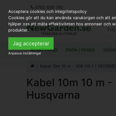
0702 630 795
Acceptera cookies och integritetspolicy
Cookies gör att du kan använda varukorgen och att anp
hjälper oss att mäta effektiviteten hos annonser och 
produkter.
Jag accepterar
BEVATTNING
FRÖN / FRÖER
GRÖN
Anpassa inställningar
Kabel 10m 10 m - 308 (15-) | 5811666
Kabel 10m 10 m - 
Husqvarna