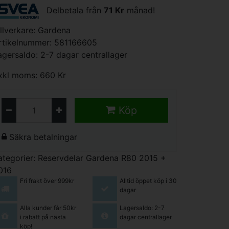
Delbetala från
71 Kr
månad!
illverkare:
Gardena
rtikelnummer: 581166605
agersaldo: 2-7 dagar centrallager
xkl moms: 660 Kr
Köp
Säkra betalningar
ategorier:
Reservdelar Gardena R80 2015 +
016
Fri frakt över 999kr
Alltid öppet köp i 30
dagar
Alla kunder får 50kr
Lagersaldo: 2-7
i rabatt på nästa
dagar centrallager
köp!