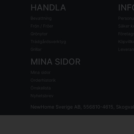
HANDLA
IN
Bevattning
Personu
Frön / Fröer
Säker k
Grönytor
Företag
Trädgårdsverktyg
Köpvillk
Grillar
Leveran
MINA SIDOR
Mina sidor
Orderhistorik
Önskelista
Nyhetsbrev
NewHome Sverige AB
, 556810-4615, Skogvak