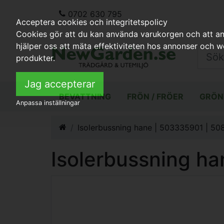
0702 630 795
Acceptera cookies och integritetspolicy
Cookies gör att du kan använda varukorgen och att anp
hjälper oss att mäta effektiviteten hos annonser och 
produkter.
Jag accepterar
BEVATTNING
FRÖN / FRÖER
GRÖN
Anpassa inställningar
Isolerbussning hane | 503335901 | 50
Isolerbussning ha