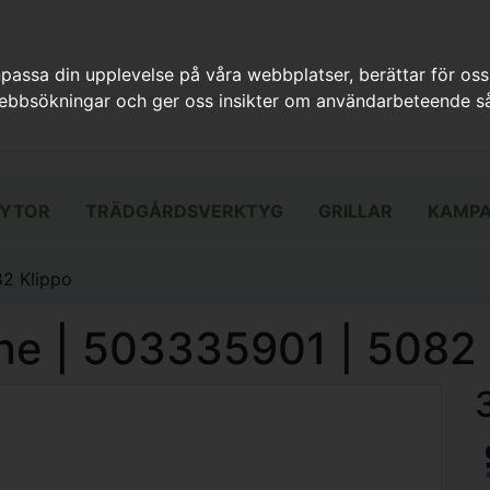
assa din upplevelse på våra webbplatser, berättar för oss
webbsökningar och ger oss insikter om användarbeteende så
YTOR
TRÄDGÅRDSVERKTYG
GRILLAR
KAMPA
82 Klippo
ne | 503335901 | 5082 