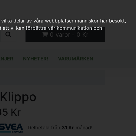
 vilka delar av våra webbplatser människor har besökt,
 att vi kan förbättra vår kommunikation och
0 varor - 0 Kr
NJER
NYHETER!
VARUMÄRKEN
Klippo
35 Kr
Delbetala från
31 Kr
månad!