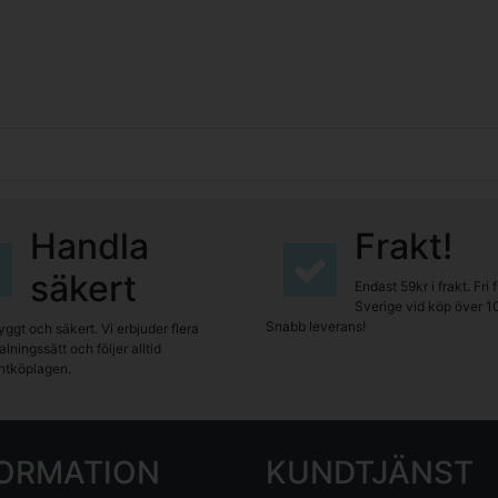
Handla
Frakt!
säkert
Endast 59kr i frakt. Fri 
Sverige vid köp över 1
Snabb leverans!
yggt och säkert. Vi erbjuder flera
lningssätt och följer alltid
tköplagen.
FORMATION
KUNDTJÄNST