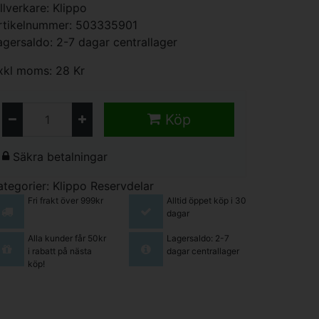
illverkare:
Klippo
rtikelnummer: 503335901
agersaldo: 2-7 dagar centrallager
xkl moms: 28 Kr
Köp
Säkra betalningar
ategorier:
Klippo Reservdelar
Fri frakt över 999kr
Alltid öppet köp i 30
dagar
Alla kunder får 50kr
Lagersaldo: 2-7
i rabatt på nästa
dagar centrallager
köp!