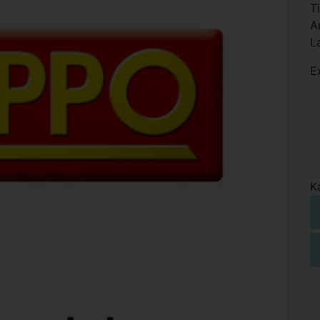
T
A
L
E
K