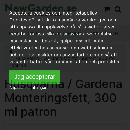
Acceptera cookies och integritetspolicy
Cookies gör att du kan använda varukorgen och
att anpassa din upplevelse på våra webbplatser,
BEVATTNING
FRÖN / FRÖER
GRÖNYTOR
berättar för oss vilka delar av våra webbplatser
människor har besökt, hjälper oss att mäta
effektiviteten hos annonser och webbsökningar
och ger oss insikter om användarbeteende så att
Husqvarna / Gardena Monteringsfett, 300 ml
vi kan förbättra vår kommunikation och produkter.
patron
Jag accepterar
Husqvarna / Gardena
Anpassa inställningar
Monteringsfett, 300
ml patron