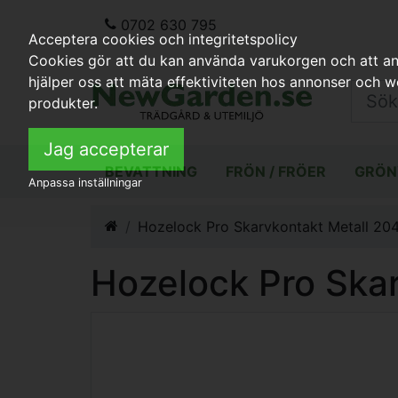
0702 630 795
Acceptera cookies och integritetspolicy
Cookies gör att du kan använda varukorgen och att anp
hjälper oss att mäta effektiviteten hos annonser och 
produkter.
Jag accepterar
BEVATTNING
FRÖN / FRÖER
GRÖN
Anpassa inställningar
Hozelock Pro Skarvkontakt Metall 20
Hozelock Pro Ska