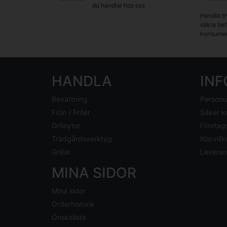
du handlar hos oss
Handla tr
säkra beta
konsumen
HANDLA
IN
Bevattning
Personu
Frön / Fröer
Säker k
Grönytor
Företag
Trädgårdsverktyg
Köpvillk
Grillar
Leveran
MINA SIDOR
Mina sidor
Orderhistorik
Önskelista