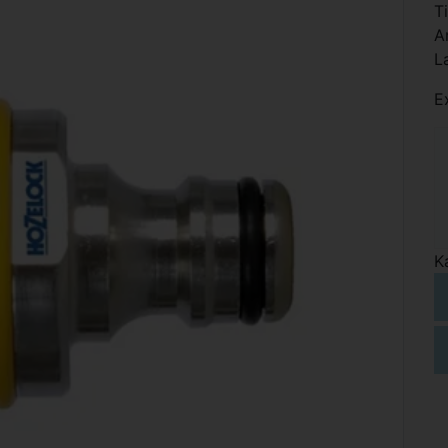
T
A
L
E
K