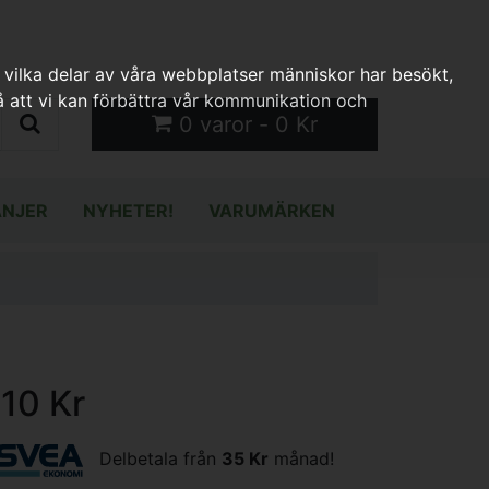
 vilka delar av våra webbplatser människor har besökt,
 att vi kan förbättra vår kommunikation och
0 varor - 0 Kr
NJER
NYHETER!
VARUMÄRKEN
110 Kr
Delbetala från
35 Kr
månad!