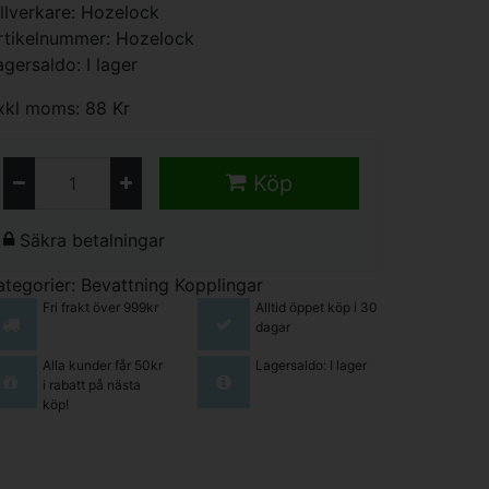
illverkare:
Hozelock
rtikelnummer: Hozelock
agersaldo: I lager
xkl moms: 88 Kr
Köp
Säkra betalningar
ategorier:
Bevattning
Kopplingar
Fri frakt över 999kr
Alltid öppet köp i 30
dagar
Alla kunder får 50kr
Lagersaldo: I lager
i rabatt på nästa
köp!