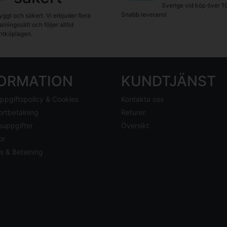
Sverige vid köp över 1
Snabb leverans!
yggt och säkert. Vi erbjuder flera
lningssätt och följer alltid
tköplagen.
FORMATION
KUNDTJÄNST
ppgiftspolicy & Cookies
Kontakta oss
ortbetalning
Returer
suppgifter
Översikt
or
s & Betalning