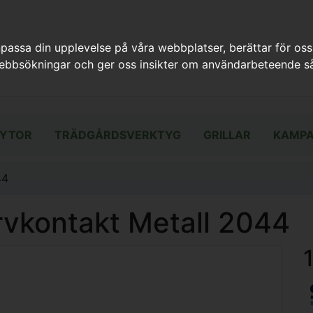
assa din upplevelse på våra webbplatser, berättar för oss
webbsökningar och ger oss insikter om användarbeteende så
YTOR
TRÄDGÅRDSVERKTYG
GRILLAR
KAMPA
44
rvkontakt Metall 2044