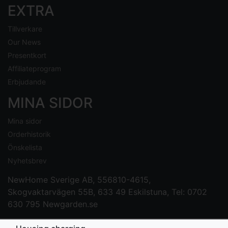
EXTRA
Tillverkare
Our News
Presentkort
Affiliateprogram
Erbjudande
MINA SIDOR
Mina sidor
Orderhistorik
Önskelista
Nyhetsbrev
NewHome Sverige AB
, 556810-4615,
Skogvaktarvägen 55B, 633 49 Eskilstuna, Tel: 0702
630 795
Newgarden.se