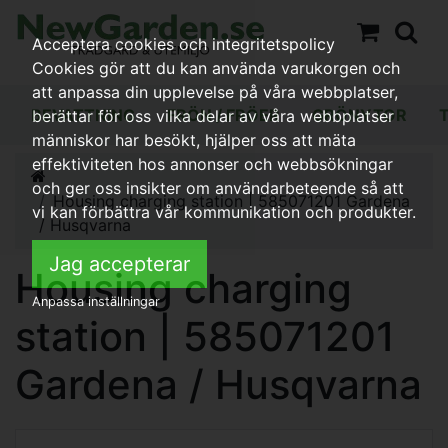
Acceptera cookies och integritetspolicy
Cookies gör att du kan använda varukorgen och
att anpassa din upplevelse på våra webbplatser,
BEVATTNING
FRÖN / FRÖER
GRÖNYTOR
berättar för oss vilka delar av våra webbplatser
människor har besökt, hjälper oss att mäta
effektiviteten hos annonser och webbsökningar
och ger oss insikter om användarbeteende så att
Housing charging station | 585071201 Gardena
vi kan förbättra vår kommunikation och produkter.
/ Husqvarna
Jag accepterar
Housing charging
Anpassa inställningar
station | 585071201
Gardena / Husqvarna