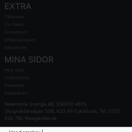
EXTRA
Tillverkare
Our News
Presentkort
Affiliateprogram
Erbjudande
MINA SIDOR
Mina sidor
Orderhistorik
Önskelista
Nyhetsbrev
NewHome Sverige AB
, 556810-4615,
Skogvaktarvägen 55B, 633 49 Eskilstuna, Tel: 0702
630 795
Newgarden.se