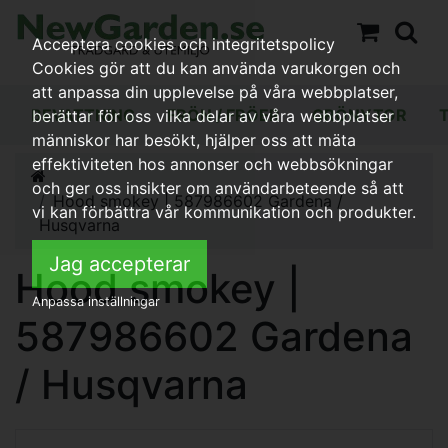
Acceptera cookies och integritetspolicy
Cookies gör att du kan använda varukorgen och
att anpassa din upplevelse på våra webbplatser,
BEVATTNING
FRÖN / FRÖER
GRÖNYTOR
berättar för oss vilka delar av våra webbplatser
människor har besökt, hjälper oss att mäta
effektiviteten hos annonser och webbsökningar
och ger oss insikter om användarbeteende så att
Hood smokey | 587986602 Gardena /
vi kan förbättra vår kommunikation och produkter.
Husqvarna
Jag accepterar
Hood smokey |
Anpassa inställningar
587986602 Gardena
/ Husqvarna