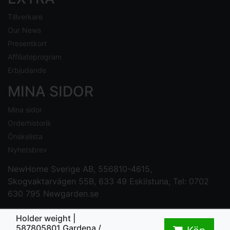
Tillverkare
Our News
Presentkort
Affiliateprogram
Erbjudande
MINA SIDOR
Mina sidor
Orderhistorik
Önskelista
Nyhetsbrev
NewHome Sverige AB
, 556810-4615,
Skogvaktarvägen 55B, 633 49 Eskilstuna, Tel: 0702
630 795
Newgarden.se
Holder weight |
587805801 Gardena /