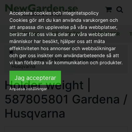
Acceptera cookies och integritetspolicy
Cookies gör att du kan använda varukorgen och
att anpassa din upplevelse på våra webbplatser,
BEVATTNING
FRÖN / FRÖER
GRÖNYTOR
berättar för oss vilka delar av våra webbplatser
människor har besökt, hjälper oss att mäta
effektiviteten hos annonser och webbsökningar
och ger oss insikter om användarbeteende så att
Holder weight | 587805801 Gardena /
vi kan förbättra vår kommunikation och produkter.
Husqvarna
Jag accepterar
Holder weight |
Anpassa inställningar
587805801 Gardena /
Husqvarna