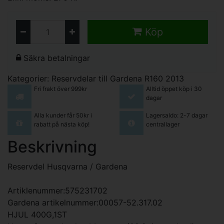
Köp
Säkra betalningar
Kategorier:
Reservdelar till Gardena R160 2013
Fri frakt över 999kr
Alltid öppet köp i 30
dagar
Alla kunder får 50kr i
Lagersaldo: 2-7 dagar
rabatt på nästa köp!
centrallager
Beskrivning
Reservdel Husqvarna / Gardena
Artiklenummer:575231702
Gardena artikelnummer:00057-52.317.02
HJUL 400G,1ST