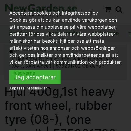
Acceptera cookies och integritetspolicy
Cookies gör att du kan använda varukorgen och
att anpassa din upplevelse på våra webbplatser,
BEVATTNING
FRÖN / FRÖER
GRÖNYTOR
berättar för oss vilka delar av våra webbplatser
människor har besökt, hjälper oss att mäta
effektiviteten hos annonser och webbsökningar
och ger oss insikter om användarbeteende så att
Hjul 400g,1st heavy front wheel, rubber tyre
vi kan förbättra vår kommunikation och produkter.
(08-), (one wheel) | 575231702 Gardena /
Husqvarna
Jag accepterar
Hjul 400g,1st heavy
Anpassa inställningar
front wheel, rubber
tyre (08-), (one