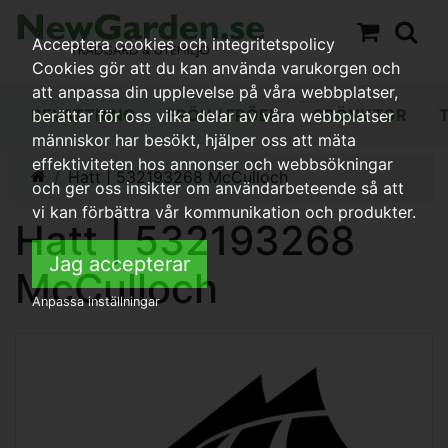
Acceptera cookies och integritetspolicy
Cookies gör att du kan använda varukorgen och
att anpassa din upplevelse på våra webbplatser,
BEVATTNING
FRÖN / FRÖER
GRÖNYTOR
berättar för oss vilka delar av våra webbplatser
människor har besökt, hjälper oss att mäta
effektiviteten hos annonser och webbsökningar
Hatt | 532193268 McCulloch
och ger oss insikter om användarbeteende så att
vi kan förbättra vår kommunikation och produkter.
Hatt | 532193268
Jag accepterar
McCulloch
Anpassa inställningar