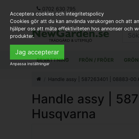
0702 630 795
Acceptera cookies och integritetspolicy
Cookies gör att du kan använda varukorgen och att anp
hjälper oss att mäta effektiviteten hos annonser och 
produkter.
Jag accepterar
BEVATTNING
FRÖN / FRÖER
GRÖN
Anpassa inställningar
Handle assy | 587263401 | 08883-00.
Handle assy | 58
Husqvarna