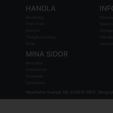
HANDLA
IN
Bevattning
Personu
Frön / Fröer
Säker k
Grönytor
Företag
Trädgårdsverktyg
Köpvillk
Grillar
Leveran
MINA SIDOR
Mina sidor
Orderhistorik
Önskelista
Nyhetsbrev
NewHome Sverige AB
, 556810-4615, Skogvak