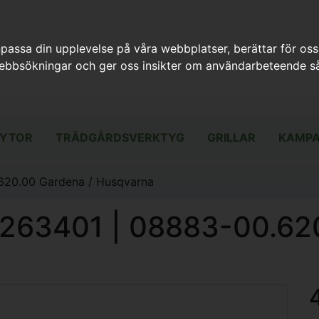
assa din upplevelse på våra webbplatser, berättar för oss
webbsökningar och ger oss insikter om användarbeteende så
YTOR
TRÄDGÅRDSVERKTYG
GRILLAR
KAMPA
620.00 Gardena / Husqvarna
7263401 | 08883-00.62