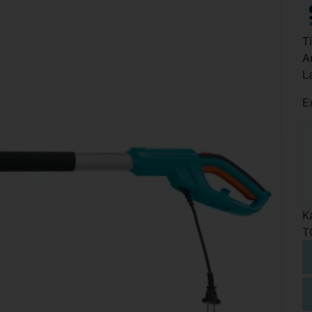
T
A
L
E
K
T