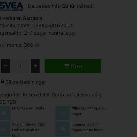
Delbetala från
53 Kr
månad!
illverkare:
Gardena
rtikelnummer: 08883-00.620.00
agersaldo: 2-7 dagar centrallager
xkl moms: 366 Kr
Köp
Säkra betalningar
ategorier:
Reservdelar Gardena Teleskopsåg
CS 720
Fri frakt över 999kr
Alltid öppet köp i 30
dagar
Alla kunder får 50kr
Lagersaldo: 2-7
i rabatt på nästa
dagar centrallager
köp!