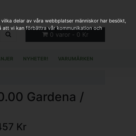
 vilka delar av våra webbplatser människor har besökt,
 att vi kan förbättra vår kommunikation och
0 varor - 0 Kr
NJER
NYHETER!
VARUMÄRKEN
0.00 Gardena /
457 Kr