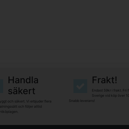
Handla
Frakt!
säkert
Endast 59kr i frakt. Fri 
Sverige vid köp över 1
Snabb leverans!
yggt och säkert. Vi erbjuder flera
lningssätt och följer alltid
tköplagen.