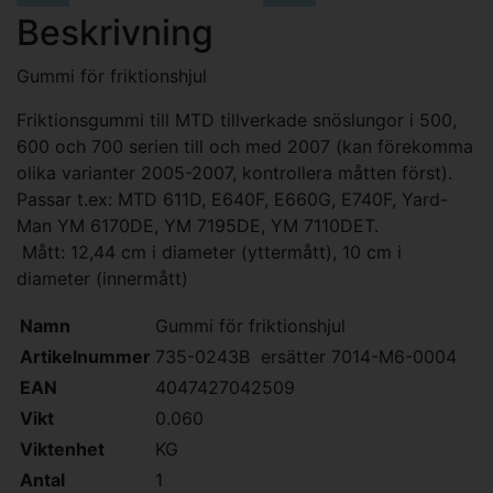
Beskrivning
Gummi för friktionshjul
Friktionsgummi till MTD tillverkade snöslungor i 500,
600 och 700 serien till och med 2007 (kan förekomma
olika varianter 2005-2007, kontrollera måtten först).
Passar t.ex: MTD 611D, E640F, E660G, E740F, Yard-
Man YM 6170DE, YM 7195DE, YM 7110DET.
Mått: 12,44 cm i diameter (yttermått), 10 cm i
diameter (innermått)
Namn
Gummi för friktionshjul
Artikelnummer
735-0243B ersätter 7014-M6-0004
EAN
4047427042509
Vikt
0.060
Viktenhet
KG
Antal
1