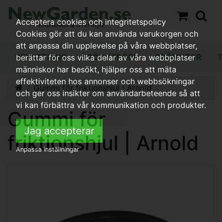
Acceptera cookies och integritetspolicy
Cookies gör att du kan använda varukorgen och
att anpassa din upplevelse på våra webbplatser,
BEVATTNING
FRÖN / FRÖER
GRÖNYTOR
berättar för oss vilka delar av våra webbplatser
människor har besökt, hjälper oss att mäta
effektiviteten hos annonser och webbsökningar
Gummi för friktionshjul | Arnold
och ger oss insikter om användarbeteende så att
vi kan förbättra vår kommunikation och produkter.
Gummi för
Jag accepterar
friktionshjul | Arnold
Anpassa inställningar