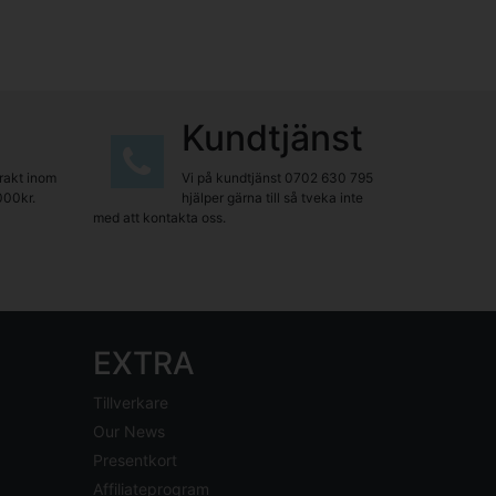
Kundtjänst
frakt inom
Vi på kundtjänst
0702 630 795
000kr.
hjälper gärna till så tveka inte
med att kontakta oss.
EXTRA
Tillverkare
Our News
Presentkort
Affiliateprogram