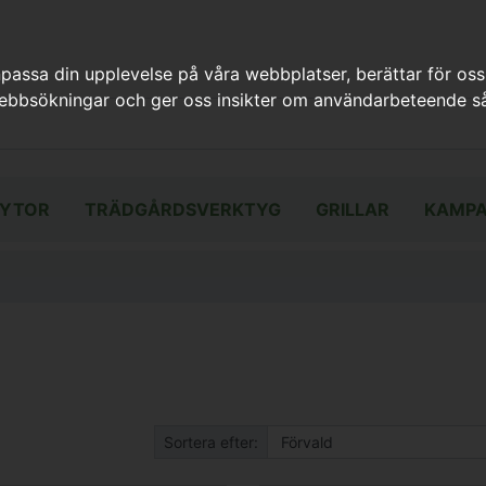
assa din upplevelse på våra webbplatser, berättar för oss
webbsökningar och ger oss insikter om användarbeteende så
YTOR
TRÄDGÅRDSVERKTYG
GRILLAR
KAMPA
Sortera efter: