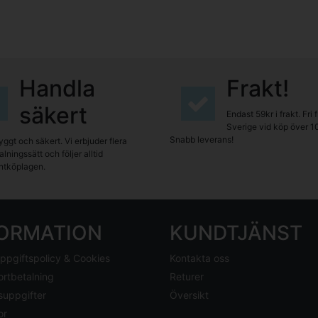
Handla
Frakt!
säkert
Endast 59kr i frakt. Fri 
Sverige vid köp över 1
Snabb leverans!
yggt och säkert. Vi erbjuder flera
lningssätt och följer alltid
tköplagen.
FORMATION
KUNDTJÄNST
ppgiftspolicy & Cookies
Kontakta oss
ortbetalning
Returer
suppgifter
Översikt
or