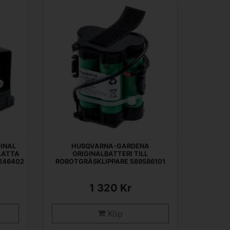
INAL
HUSQVARNA-GARDENA
LATTA
ORIGINALBATTERI TILL
3246402
ROBOTGRÄSKLIPPARE 589586101
1 320 Kr
Köp