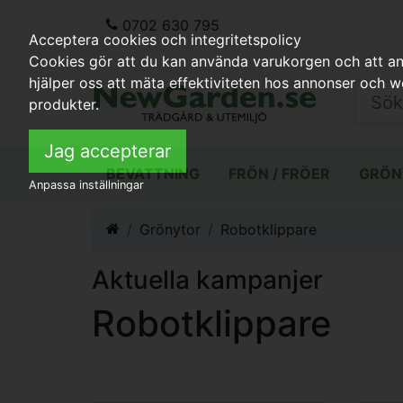
0702 630 795
Acceptera cookies och integritetspolicy
Cookies gör att du kan använda varukorgen och att anp
hjälper oss att mäta effektiviteten hos annonser och 
produkter.
Jag accepterar
BEVATTNING
FRÖN / FRÖER
GRÖN
Anpassa inställningar
Grönytor
Robotklippare
Aktuella kampanjer
Robotklippare