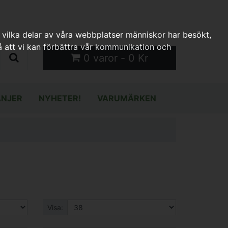
 vilka delar av våra webbplatser människor har besökt,
 att vi kan förbättra vår kommunikation och
0 varor - 0 Kr
NJER
NYHETER!
VARUMÄRKEN
Visa: