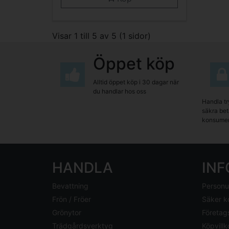
Visar 1 till 5 av 5 (1 sidor)
Öppet köp
Alltid öppet köp i 30 dagar när
du handlar hos oss
Handla tr
säkra beta
konsumen
HANDLA
IN
Bevattning
Personu
Frön / Fröer
Säker k
Grönytor
Företag
Trädgårdsverktyg
Köpvillk