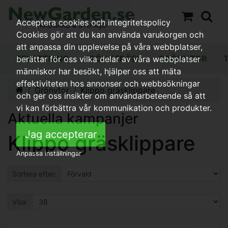
Acceptera cookies och integritetspolicy
Cookies gör att du kan använda varukorgen och
att anpassa din upplevelse på våra webbplatser,
BEVATTNING
FRÖN / FRÖER
GRÖNYTOR
berättar för oss vilka delar av våra webbplatser
människor har besökt, hjälper oss att mäta
effektiviteten hos annonser och webbsökningar
Grönytor
Klippo gräsklippare
och ger oss insikter om användarbeteende så att
vi kan förbättra vår kommunikation och produkter.
Aktuella kampanjer
Jag accepterar
Klippo gräsklippare
Anpassa inställningar
Sortera efter:
Visa: