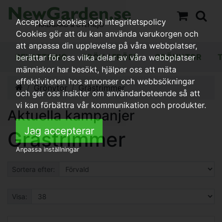
Acceptera cookies och integritetspolicy
Cookies gör att du kan använda varukorgen och
att anpassa din upplevelse på våra webbplatser,
BEVATTNING
FRÖN / FRÖER
GRÖNYTOR
berättar för oss vilka delar av våra webbplatser
människor har besökt, hjälper oss att mäta
effektiviteten hos annonser och webbsökningar
Grönytor
Grästrimmer
och ger oss insikter om användarbeteende så att
vi kan förbättra vår kommunikation och produkter.
Aktuella kampanjer
Jag accepterar
Grästrimmer
Anpassa inställningar
Sortera efter:
Visa: