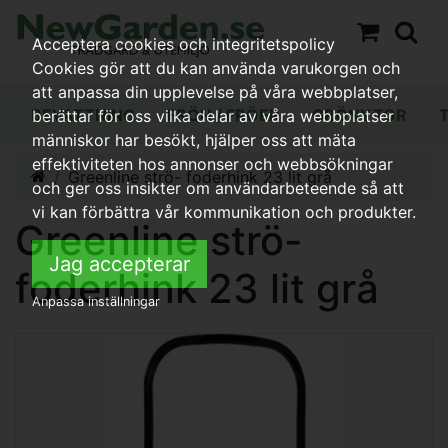
Acceptera cookies och integritetspolicy
Cookies gör att du kan använda varukorgen och
att anpassa din upplevelse på våra webbplatser,
BEVATTNING
FRÖN / FRÖER
GRÖNYTOR
berättar för oss vilka delar av våra webbplatser
människor har besökt, hjälper oss att mäta
effektiviteten hos annonser och webbsökningar
Greenline strö- foderhink 23 lit grå
och ger oss insikter om användarbeteende så att
vi kan förbättra vår kommunikation och produkter.
Greenline strö-
Jag accepterar
foderhink 23 lit grå
Anpassa inställningar