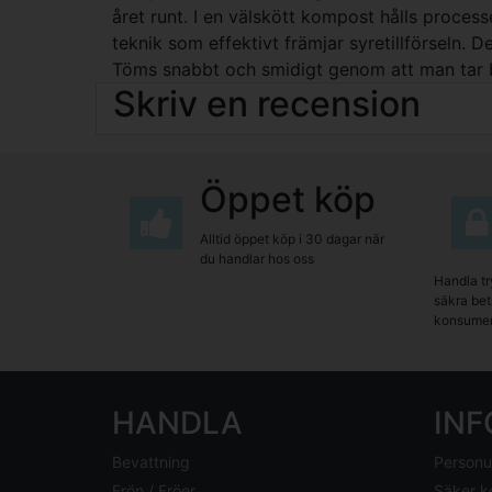
året runt. I en välskött kompost hålls process
teknik som effektivt främjar syretillförseln.
Töms snabbt och smidigt genom att man tar bo
Skriv en recension
Öppet köp
Alltid öppet köp i 30 dagar när
du handlar hos oss
Handla tr
säkra beta
konsumen
HANDLA
IN
Bevattning
Personu
Frön / Fröer
Säker k