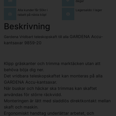
dagar
Alla kunder får 50kr i
Lagersaldo: I lager
rabatt på nästa köp!
Beskrivning
GARDENA Accu-
Gardena Vridbart teleskopskaft till alla
kantsaxar 9859-20
Klipp gräskanter och trimma marktäcken utan att
behöva böja dig ner.
Det vridbara teleskopskaftet kan monteras på alla
GARDENA Accu-kantsaxar.
När buskar och häckar ska trimmas kan skaftet
användas för större räckvidd.
Monteringen är lätt med sladdlös direktkontakt mellan
skaft och maskin.
Ergonomiskt handtag underlättar arbetet, och