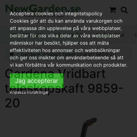
Acceptera cookies och integritetspolicy
Cookies gör att du kan använda varukorgen och
att anpassa din upplevelse på våra webbplatser,
BEVATTNING
FRÖN / FRÖER
GRÖNYTOR
berättar för oss vilka delar av våra webbplatser
människor har besökt, hjälper oss att mäta
effektiviteten hos annonser och webbsökningar
Gardena Vridbart teleskopskaft 9859-20
och ger oss insikter om användarbeteende så att
vi kan förbättra vår kommunikation och produkter.
Gardena Vridbart
Jag accepterar
teleskopskaft 9859-
Anpassa inställningar
20