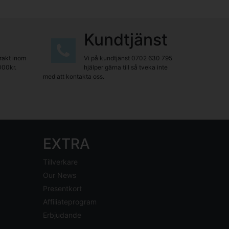
Kundtjänst
frakt inom
Vi på kundtjänst
0702 630 795
000kr.
hjälper gärna till så tveka inte
med att kontakta oss.
EXTRA
Tillverkare
Our News
Presentkort
Affiliateprogram
Erbjudande