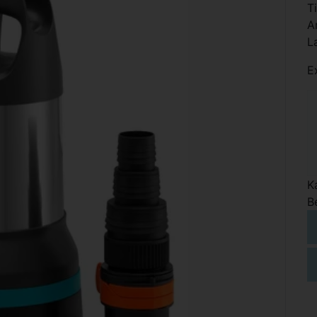
T
A
L
E
K
B