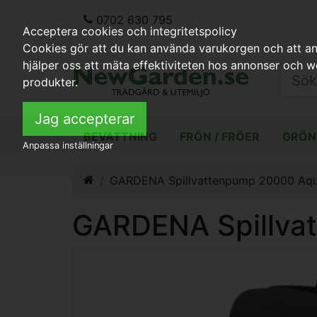
0702 630 795
Acceptera cookies och integritetspolicy
Cookies gör att du kan använda varukorgen och att anp
hjälper oss att mäta effektiviteten hos annonser och 
produkter.
Jag accepterar
BEVATTNING
FRÖN / FRÖER
GRÖN
Anpassa inställningar
GARDENA Spillvattenpump 20000 Aqu
GARDENA Spillva