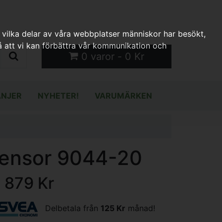
 vilka delar av våra webbplatser människor har besökt,
 att vi kan förbättra vår kommunikation och
0 varor - 0 Kr
NJER
NYHETER!
VARUMÄRKEN
ensor 9044-20
1 879 Kr
Delbetala från
125 Kr
månad!