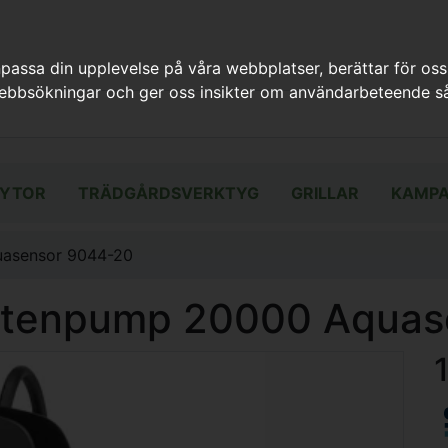
assa din upplevelse på våra webbplatser, berättar för oss
webbsökningar och ger oss insikter om användarbeteende så
YTOR
TRÄDGÅRDSVERKTYG
GRILLAR
KAMPA
asensor 9044-20
ttenpump 20000 Aquas