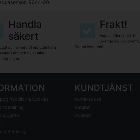
Aquasensor
,
9044-20
Handla
Frakt!
säkert
Endast 59kr i frakt. Fri 
Sverige vid köp över 1
Snabb leverans!
yggt och säkert. Vi erbjuder flera
lningssätt och följer alltid
tköplagen.
FORMATION
KUNDTJÄNST
ppgiftspolicy & Cookies
Kontakta oss
ortbetalning
Returer
suppgifter
Översikt
or
s & Betalning