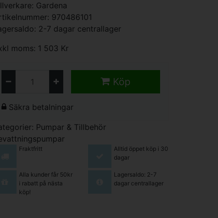
illverkare:
Gardena
rtikelnummer: 970486101
agersaldo: 2-7 dagar centrallager
xkl moms: 1 503 Kr
Köp
Säkra betalningar
ategorier:
Pumpar & Tillbehör
evattningspumpar
Fraktfritt
Alltid öppet köp i 30
dagar
Alla kunder får 50kr
Lagersaldo: 2-7
i rabatt på nästa
dagar centrallager
köp!