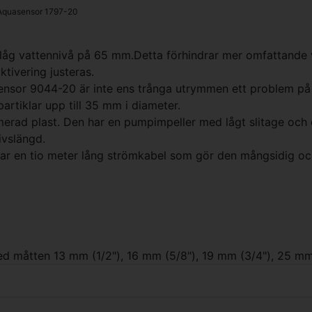
Aquasensor
1797-20
 låg vattennivå på 65 mm.Detta förhindrar mer omfattande 
ktivering justeras.
sor 9044-20 är inte ens trånga utrymmen ett problem på
tiklar upp till 35 mm i diameter.
rmerad plast. Den har en pumpimpeller med lågt slitage och
ivslängd.
r en tio meter lång strömkabel som gör den mångsidig och
d måtten 13 mm (1/2"), 16 mm (5/8"), 19 mm (3/4"), 25 mm 