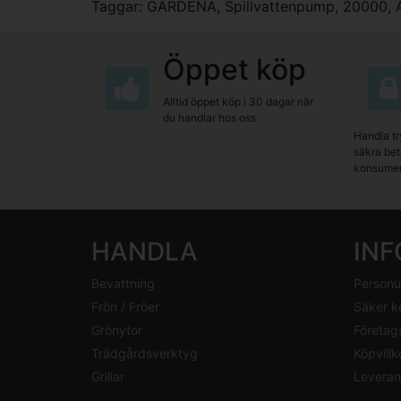
Taggar:
GARDENA
,
Spillvattenpump
,
20000
,
Öppet köp
Alltid öppet köp i 30 dagar när
du handlar hos oss
Handla tr
säkra beta
konsumen
HANDLA
IN
Bevattning
Personu
Frön / Fröer
Säker k
Grönytor
Företag
Trädgårdsverktyg
Köpvillk
Grillar
Leveran