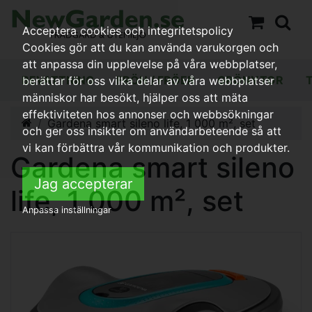
Acceptera cookies och integritetspolicy
Cookies gör att du kan använda varukorgen och
att anpassa din upplevelse på våra webbplatser,
BEVATTNING
FRÖN / FRÖER
GRÖNYTOR
berättar för oss vilka delar av våra webbplatser
människor har besökt, hjälper oss att mäta
effektiviteten hos annonser och webbsökningar
Gardena smart sileno life, 1 000 m², set
och ger oss insikter om användarbeteende så att
vi kan förbättra vår kommunikation och produkter.
Gardena smart sileno
Jag accepterar
life, 1 000 m², set
Anpassa inställningar