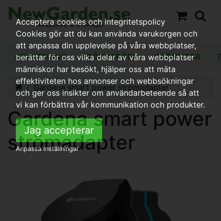
Acceptera cookies och integritetspolicy
Cookies gör att du kan använda varukorgen och
att anpassa din upplevelse på våra webbplatser,
BEVATTNING
FRÖN / FRÖER
GRÖNYTOR
berättar för oss vilka delar av våra webbplatser
människor har besökt, hjälper oss att mäta
effektiviteten hos annonser och webbsökningar
Gardena smart power strömadapter
och ger oss insikter om användarbeteende så att
vi kan förbättra vår kommunikation och produkter.
Gardena smart power
Jag accepterar
strömadapter
Anpassa inställningar