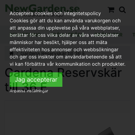
Acceptera cookies och integritetspolicy
Cookies gör att du kan använda varukorgen och
att anpassa din upplevelse på våra webbplatser,
BEVATTNING
FRÖN / FRÖER
GRÖNYTOR
berättar för oss vilka delar av våra webbplatser
människor har besökt, hjälper oss att mäta
effektiviteten hos annonser och webbsökningar
Gardena Reservskär till 36 E
och ger oss insikter om användarbeteende så att
vi kan förbättra vår kommunikation och produkter.
Gardena Reservskär
Jag accepterar
till 36 E
Anpassa inställningar