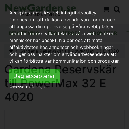
Acceptera cookies och integritetspolicy
Cookies gör att du kan använda varukorgen och
att anpassa din upplevelse på våra webbplatser,
BEVATTNING
FRÖN / FRÖER
GRÖNYTOR
berättar för oss vilka delar av våra webbplatser
människor har besökt, hjälper oss att mäta
effektiviteten hos annonser och webbsökningar
Gardena Reservskär till PowerMax 32 E 4020
och ger oss insikter om användarbeteende så att
vi kan förbättra vår kommunikation och produkter.
Gardena Reservskär
Jag accepterar
till PowerMax 32 E
Anpassa inställningar
4020