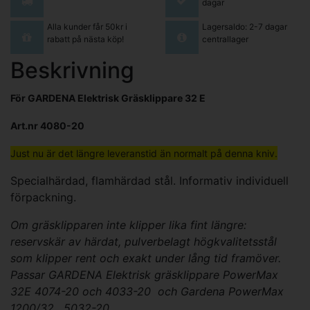
dagar
Alla kunder får 50kr i
Lagersaldo: 2-7 dagar
rabatt på nästa köp!
centrallager
Beskrivning
För GARDENA Elektrisk Gräsklippare 32 E
Art.nr 4080-20
Just nu är det
längre
leveranstid än normalt på denna kniv.
Specialhärdad, flamhärdad stål. Informativ individuell
förpackning.
Om gräsklipparen inte klipper lika fint längre:
reservskär av härdat, pulverbelagt högkvalitetsstål
som klipper rent och exakt under lång tid framöver.
Passar GARDENA Elektrisk gräsklippare PowerMax
32E 4074-20 och 4033-20 och Gardena PowerMax
1200/32, 5032-20