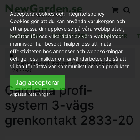
Acceptera cookies och integritetspolicy
Cookies gör att du kan använda varukorgen och
att anpassa din upplevelse på våra webbplatser,
BEVATTNING
FRÖN / FRÖER
GRÖNYTOR
berättar för oss vilka delar av våra webbplatser
människor har besökt, hjälper oss att mäta
effektiviteten hos annonser och webbsökningar
och ger oss insikter om användarbeteende så att
Gardena profi-system 3-vägs grenkontakt
vi kan förbättra vår kommunikation och produkter.
2833-20
Jag accepterar
Gardena profi-
Anpassa inställningar
system 3-vägs
grenkontakt 2833-20