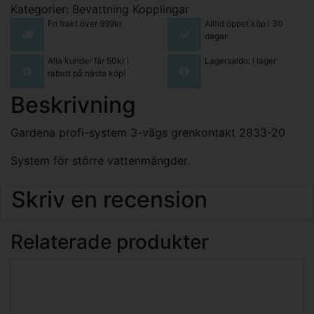
Kategorier:
Bevattning
Kopplingar
Fri frakt över 999kr
Alltid öppet köp i 30
dagar
Alla kunder får 50kr i
Lagersaldo: I lager
rabatt på nästa köp!
Beskrivning
Gardena profi-system 3-vägs grenkontakt 2833-20
System för större vattenmängder.
Skriv en recension
Relaterade produkter